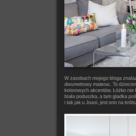
W zasobach mojego bloga znalaz
dwumetrowy materac. To dziecinni
kolorowych akcentów. Łóżko nie kł
biała poduszka, a tam gładka pośc
i tak jak u Joasi, jest ono na kró