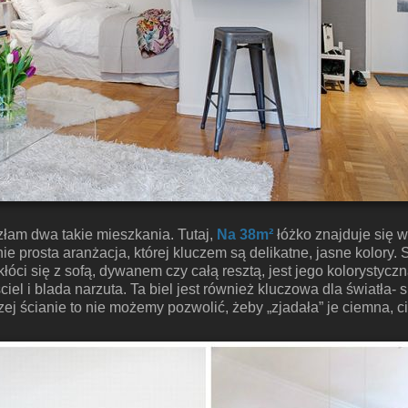
łam dwa takie mieszkania. Tutaj,
Na 38m²
łóżko znajduje się w
e prosta aranżacja, której kluczem są delikatne, jasne kolory. 
óci się z sofą, dywanem czy całą resztą, jest jego kolorystyczn
iel i blada narzuta. Ta biel jest również kluczowa dla światła-
tszej ścianie to nie możemy pozwolić, żeby „zjadała” je ciemna, c