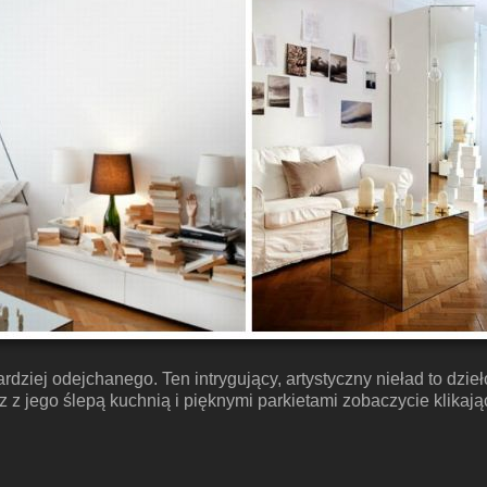
ardziej odejchanego. Ten intrygujący, artystyczny nieład to dzieł
z jego ślepą kuchnią i pięknymi parkietami zobaczycie klikając