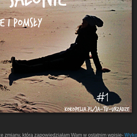
ę ze zmiany, którą zapowiedziałam Wam w ostatnim wpisie-
Wyko