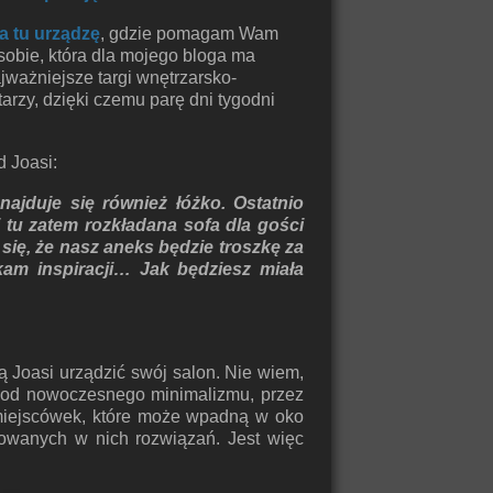
a tu urządzę
, gdzie pomagam Wam
sobie, która dla mojego bloga ma
najważniejsze targi wnętrzarsko-
rzy, dzięki czemu parę dni tygodni
d Joasi:
ajduje się również łóżko. Ostatnio
 tu zatem rozkładana sofa dla gości
 się, że nasz aneks będzie troszkę za
kam inspiracji…
Jak będziesz miała
ą Joasi urządzić swój salon. Nie wiem,
i- od nowoczesnego minimalizmu, przez
 miejscówek, które może wpadną w oko
sowanych w nich rozwiązań. Jest więc