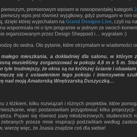
ie pierwszym, premierowym wpisem w nowopowstałej kategorii
J
n pierwszy wpis jest również wyjątkowy, gdyż pomagam w nim o
ą, dzięki której wyjechałam na
Grand Designs Live
, czyli na 
 ona wspomniała mi o tym programie w jednym ze swoich komenta
rsie organizowanym przez Design Sheppard i… wygrałam :)
hodzę do sedna. Oto pytanie, które otrzymałam w wiadomości o
małego mieszkania, a dokładniej dla salonu, w którym zn
łasną musieliśmy zorganizować w pokoju 4,6 m x 5 m. Stoi
o tyle trudniejszy, że okna są na krótszej ścianie i obawiam
ęczę się z ustawieniem tego pokoju i intensywnie szu
oszę nad moją Amatorską Wnętrzarską Duszyczką…
u z łóżkiem, kilku rozwiązań i różnych projektów, które pomog
j mieszkanie, więc postanowiłam przygotować kilka propozycj
wnętrza. Pojawi się również parę młodzieżowych, studenckich
 zebranych przeze mnie inspiracji podzieliłam według zasto
, wierzę więc, że Joasia znajdzie coś dla siebie!