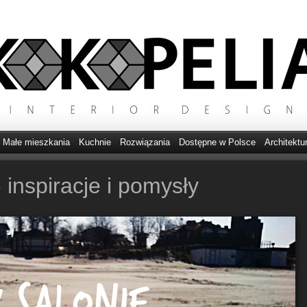
Małe mieszkania
Kuchnie
Rozwiązania
Dostępne w Polsce
Architektu
 inspiracje i pomysły