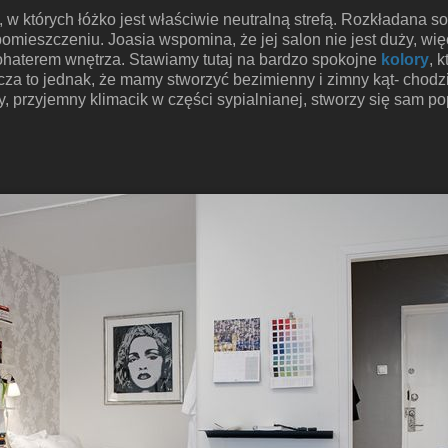
, w których łóżko jest właściwie neutralną strefą. Rozkładana 
mieszczeniu. Joasia wspomina, że jej salon nie jest duży, wi
bohaterem wnętrza. Stawiamy tutaj na bardzo spokojne
kolory
, 
a to jednak, że mamy stworzyć bezimienny i zimny kąt- chodzi 
ły, przyjemny klimacik w części sypialnianej, stworzy się sam 