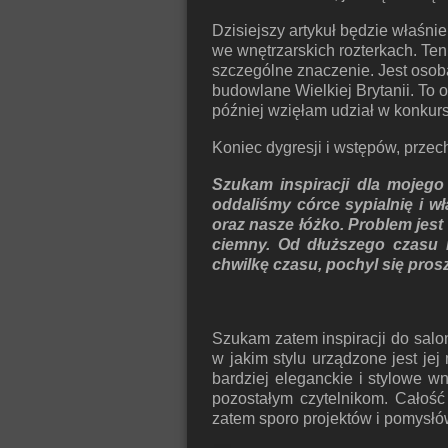
Dzisiejszy artykuł będzie właśn
we wnętrzarskich rozterkach. Te
szczególne znaczenie. Jest osob
budowlane Wielkiej Brytanii. To
później wzięłam udział w konku
Koniec dygresji i wstępów, przec
Szukam inspiracji dla mojego 
oddaliśmy córce sypialnię i w
oraz nasze łóżko. Problem jest 
ciemny.
Od dłuższego czasu m
chwilkę czasu, pochyl się pr
Szukam zatem inspiracji do salon
w jakim stylu urządzone jest je
bardziej eleganckie i stylowe 
pozostałym czytelnikom. Całość
zatem sporo projektów i pomysłów