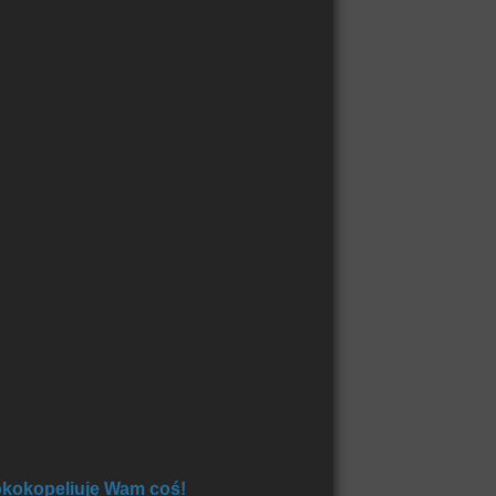
kokopeliuję Wam coś!