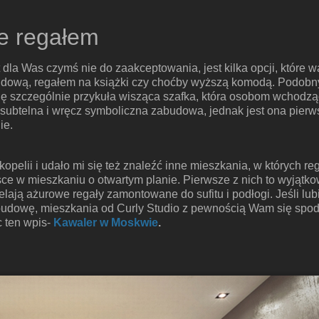
e regałem
t dla Was czymś nie do zaakceptowania, jest kilka opcji, które
ową, regałem na książki czy choćby wyższą komodą. Podobnyc
ę szczególnie przykuła wisząca szafka, która osobom wchodzą
o subtelna i wręcz symboliczna zabudowa, jednak jest ona pier
ie.
pelii i udało mi się też znaleźć inne mieszkania, w których re
jsce w mieszkaniu o otwartym planie. Pierwsze z nich to wyjąt
elają ażurowe regały zamontowane do sufitu i podłogi. Jeśli lub
udowę, mieszkania od Curly Studio z pewnością Wam się spodo
c ten wpis-
Kawaler w Moskwie
.