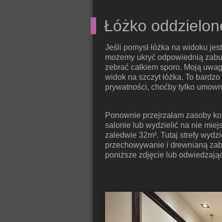
Łóżko oddzielon
Jeśli pomysł łóżka na widoku jes
możemy ukryć odpowiednią zabud
zebrać całkiem sporo. Moją uwag
widok na szczyt łóżka. To bardz
prywatności, choćby tylko umown
Ponownie przejrzałam zasoby koko
salonie lub wydzielić na nie mie
zaledwie 32m². Tutaj strefy wydzi
przechowywanie i drewnianą zab
poniższe zdjęcie lub odwiedzają