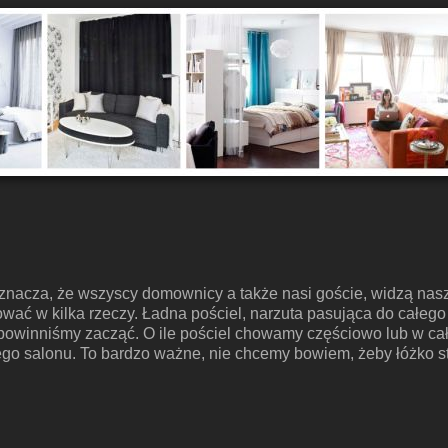
nacza, że wszyscy domownicy a także nasi goście, widzą nasze
ać w kilka rzeczy. Ładna pościel, narzuta pasująca do całego 
powinniśmy zacząć. O ile pościel chowamy częściowo lub w cało
ego salonu. To bardzo ważne, nie chcemy bowiem, żeby łóżko st