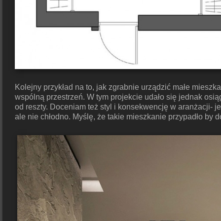
Kolejny przykład na to, jak zgrabnie urządzić małe mieszka
wspólną przestrzeń. W tym projekcie udało się jednak osią
od reszty. Doceniam też styl i konsekwencję w aranżacji- j
ale nie chłodno. Myślę, że takie mieszkanie przypadło by 