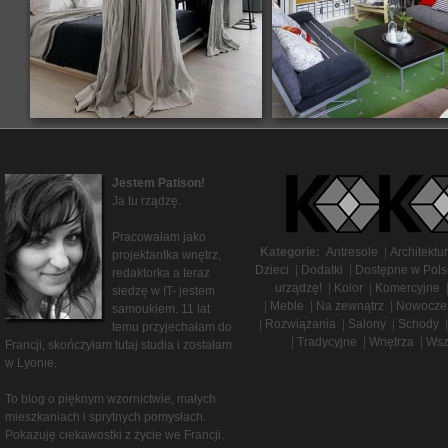
Jestem Patison!
Ja tu rządzę.
Pracowałam jako
Kategorie:
Antresole
|
Architektu
projektantka wnętrz,
Dzieci
|
Dodatki
|
Dostępne w Pols
redaktorka a teraz
urządzę!
|
Kolor
|
Komercyjne
siedzę w IT- jestem
|
Meble
|
Na zewnątrz
|
Nowocze
samoukiem. 11 lat
|
Rozwiązania
|
Salony
|
Schody
|
temu przyjechałam do
|
Tradycyjne
|
Wnętrza
|
Wsz
Francji, skończyłam tutaj studia i zostałam
w Lyonie.
To blog o pięknym wzornictwie, małych
mieszkaniach i sprytnych pomysłach.
Pokazuję ciekawostki z życie we Francji.