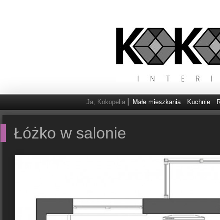
Ja, Kokopelia
Małe mieszkania
Kuchnie
R
Łóżko w salonie