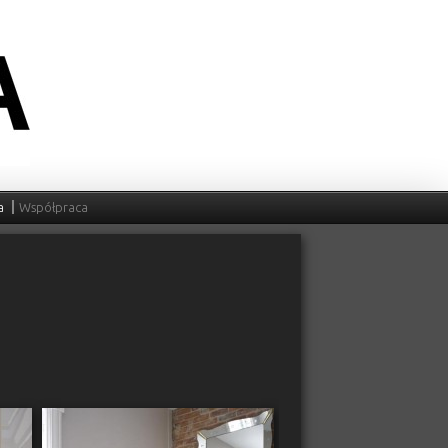
a
Współpraca