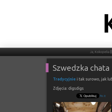
Ja, Kokopelia
Szwedzka chata
Tradycyjnie
i tak surowo, jak lu
Zdjęcia: digsdigs
Pin It