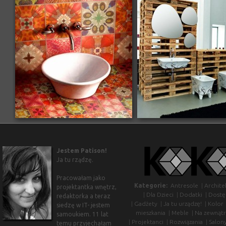
Jestem Patison!
Ja tu rządzę.
Pracowałam jako
Kategorie:
Antresole
|
Archite
projektantka wnętrz,
|
Dla Dzieci
|
Dodatki
|
Dostę
redaktorka a teraz
|
Gadżety
|
Ja tu urządzę!
|
Kolor
siedzę w IT- jestem
mieszkania
|
Meble
|
Na zewnątr
samoukiem. 11 lat
|
Projektanci
|
Rozwiązania
|
Salon
temu przyjechałam