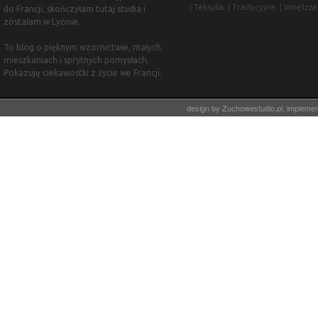
|
Teksylia
|
Tradycyjne
|
Wnętrza
do Francji, skończyłam tutaj studia i
zostałam w Lyonie.
To blog o pięknym wzornictwie, małych
mieszkaniach i sprytnych pomysłach.
Pokazuję ciekawostki z życie we Francji.
design by
Zuchowestudio.pl
, impleme