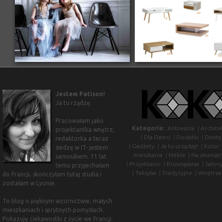
Jestem Patison!
Ja tu rządzę.
Pracowałam jako
Kategorie:
Antresole
|
Archite
projektantka wnętrz,
|
Dla Dzieci
|
Dodatki
|
Dostę
redaktorka a teraz
|
Gadżety
|
Ja tu urządzę!
|
Kolor
siedzę w IT- jestem
mieszkania
|
Meble
|
Na zewnątr
samoukiem. 11 lat
|
Projektanci
|
Rozwiązania
|
Salon
temu przyjechałam
|
Teksylia
|
Tradycyjne
|
Wnętrza
do Francji, skończyłam tutaj studia i
zostałam w Lyonie.
To blog o pięknym wzornictwie, małych
mieszkaniach i sprytnych pomysłach.
Pokazuję ciekawostki z życie we Francji.