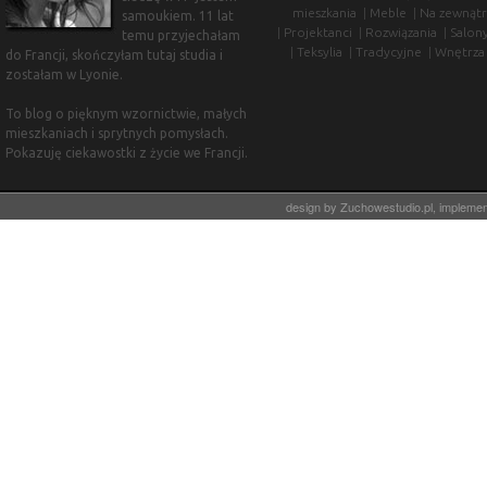
mieszkania
|
Meble
|
Na zewnątr
samoukiem. 11 lat
|
Projektanci
|
Rozwiązania
|
Salon
temu przyjechałam
|
Teksylia
|
Tradycyjne
|
Wnętrza
do Francji, skończyłam tutaj studia i
zostałam w Lyonie.
To blog o pięknym wzornictwie, małych
mieszkaniach i sprytnych pomysłach.
Pokazuję ciekawostki z życie we Francji.
design by
Zuchowestudio.pl
, impleme