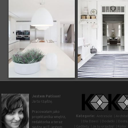
Jestem Patison!
Ja tu rządzę.
Pracowałam jako
Kategorie:
Antresole
|
Archite
projektantka wnętrz,
|
Dla Dzieci
|
Dodatki
|
Dostę
redaktorka a teraz
|
Gadżety
|
Ja tu urządzę!
|
Kolor
siedzę w IT- jestem