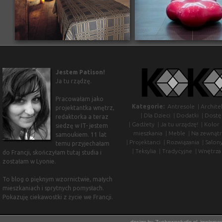
Jestem Patison!
Ja tu rządzę.
Pracowałam jako
Kategorie:
Antresole
|
Archite
projektantka wnętrz,
|
Dla Dzieci
|
Dodatki
|
Dostę
redaktorka a teraz
|
Gadżety
|
Ja tu urządzę!
|
Kolor
siedzę w IT- jestem
mieszkania
|
Meble
|
Na zewnątr
samoukiem. 11 lat
|
Projektanci
|
Rozwiązania
|
Salon
temu przyjechałam
|
Teksylia
|
Tradycyjne
|
Wnętrza
do Francji, skończyłam tutaj studia i
zostałam w Lyonie.
To blog o pięknym wzornictwie, małych
mieszkaniach i sprytnych pomysłach.
Pokazuję ciekawostki z życie we Francji.
design by
Zuchowestudio.pl
, impleme