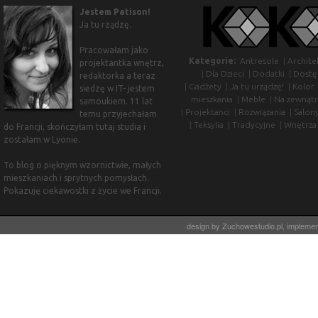
Jestem Patison!
Ja tu rządzę.
Pracowałam jako
Kategorie:
Antresole
|
Archite
projektantka wnętrz,
|
Dla Dzieci
|
Dodatki
|
Dostę
redaktorka a teraz
|
Gadżety
|
Ja tu urządzę!
|
Kolor
siedzę w IT- jestem
mieszkania
|
Meble
|
Na zewnątr
samoukiem. 11 lat
|
Projektanci
|
Rozwiązania
|
Salon
temu przyjechałam
|
Teksylia
|
Tradycyjne
|
Wnętrza
do Francji, skończyłam tutaj studia i
zostałam w Lyonie.
To blog o pięknym wzornictwie, małych
mieszkaniach i sprytnych pomysłach.
Pokazuję ciekawostki z życie we Francji.
design by
Zuchowestudio.pl
, impleme