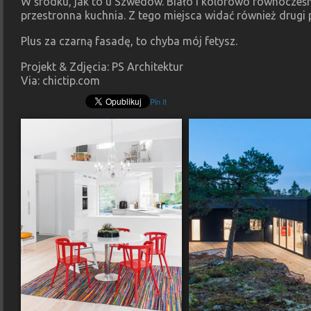
W środku, jak to u Szwedów. Biało i kolorowo równocześnie
przestronna kuchnia. Z tego miejsca widać również drugi 
Plus za czarną fasadę, to chyba mój fetysz.
Projekt & Zdjęcia: PS Architektur
Via: chictip.com
Pin It