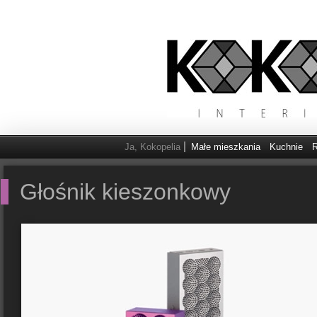
Ja, Kokopelia
Małe mieszkania
Kuchnie
R
Głośnik kieszonkowy