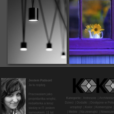
Jestem Patison!
Ja tu rządzę.
Pracowałam jako
Kategorie:
Antresole
|
Architektu
projektantka wnętrz,
Dzieci
|
Dodatki
|
Dostępne w Pols
redaktorka a teraz
urządzę!
|
Kolor
|
Komercyjne
siedzę w IT- jestem
|
Meble
|
Na zewnątrz
|
Nowocze
samoukiem. 11 lat