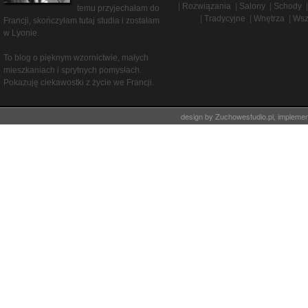
|
Rozwiązania
|
Salony
|
Schody
|
temu przyjechałam do
|
Tradycyjne
|
Wnętrza
|
Wsz
Francji, skończyłam tutaj studia i zostałam
w Lyonie.
To blog o pięknym wzornictwie, małych
mieszkaniach i sprytnych pomysłach.
Pokazuję ciekawostki z życie we Francji.
design by
Zuchowestudio.pl
, impleme