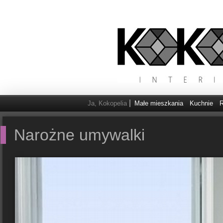
Ja, Kokopelia
Małe mieszkania
Kuchnie
R
Narożne umywalki