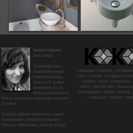
Jestem Patison!
Ja tu rządzę.
Pracowałam jako
Kategorie:
Antresole
|
Architektu
projektantka wnętrz,
Dzieci
|
Dodatki
|
Dostępne w Pols
redaktorka a teraz
urządzę!
|
Kolor
|
Komercyjne
siedzę w IT- jestem
|
Meble
|
Na zewnątrz
|
Nowocze
samoukiem. 11 lat
|
Rozwiązania
|
Salony
|
Schody
|
temu przyjechałam do
|
Tradycyjne
|
Wnętrza
|
Wsz
Francji, skończyłam tutaj studia i zostałam
w Lyonie.
To blog o pięknym wzornictwie, małych
mieszkaniach i sprytnych pomysłach.
Pokazuję ciekawostki z życie we Francji.