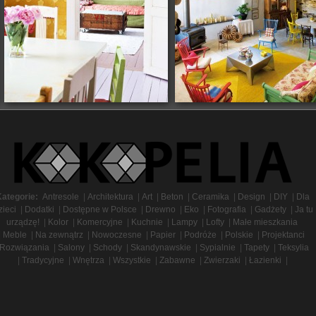
ategorie:
Antresole
|
Architektura
|
Art
|
Beton
|
Ceramika
|
Design
|
DIY
|
Dla
zieci
|
Dodatki
|
Dostępne w Polsce
|
Drewno
|
Eko
|
Fotografia
|
Gadżety
|
Ja tu
urządzę!
|
Kolor
|
Komercyjne
|
Kuchnie
|
Lampy
|
Lofty
|
Małe mieszkania
|
Meble
|
Na zewnątrz
|
Nowoczesne
|
Papier
|
Podróże
|
Polskie
|
Projektanci
Rozwiązania
|
Salony
|
Schody
|
Skandynawskie
|
Sypialnie
|
Tapety
|
Teksylia
|
Tradycyjne
|
Wnętrza
|
Wszystkie
|
Zabawne
|
Zwierzaki
|
Łazienki
|