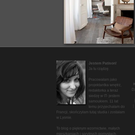
Jestem Patison!
Ja tu rządzę.
Pracowałam jako
K
projektantka wnętrz,
D
redaktorka a teraz
siedzę w IT- jestem
samoukiem. 11 lat
|
temu przyjechałam do
Francji, skończyłam tutaj studia i zostałam
w Lyonie.
To blog o pięknym wzornictwie, małych
mieszkaniach i sprytnych pomysłach.