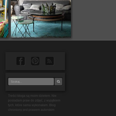
Treści bloga są moim dziełem. Nie
posiadam praw do zdjęć, z wyjątkiem
tych, które sama wykonałam. Blog
chroniony jest prawem autorskim