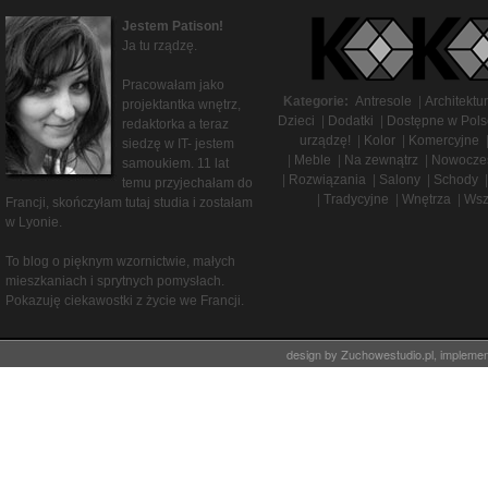
Jestem Patison!
Ja tu rządzę.
Pracowałam jako
Kategorie:
Antresole
|
Architektu
projektantka wnętrz,
Dzieci
|
Dodatki
|
Dostępne w Pols
redaktorka a teraz
urządzę!
|
Kolor
|
Komercyjne
siedzę w IT- jestem
|
Meble
|
Na zewnątrz
|
Nowocze
samoukiem. 11 lat
|
Rozwiązania
|
Salony
|
Schody
|
temu przyjechałam do
|
Tradycyjne
|
Wnętrza
|
Wsz
Francji, skończyłam tutaj studia i zostałam
w Lyonie.
To blog o pięknym wzornictwie, małych
mieszkaniach i sprytnych pomysłach.
Pokazuję ciekawostki z życie we Francji.
design by
Zuchowestudio.pl
, impleme