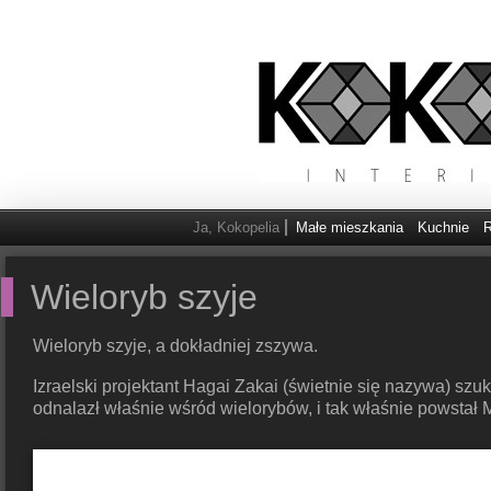
Ja, Kokopelia
Małe mieszkania
Kuchnie
R
Wieloryb szyje
Wieloryb szyje, a dokładniej zszywa.
Izraelski projektant Hagai Zakai (świetnie się nazywa) 
odnalazł właśnie wśród wielorybów, i tak właśnie powstał 