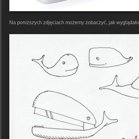
Na poniższych zdjęciach możemy zobaczyć, jak wyglądało p