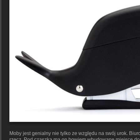
Moby jest genialny nie tylko ze względu na swój urok. Bi
rzecz. Pod czaszką ma on bowiem wbudowane miejsce do 