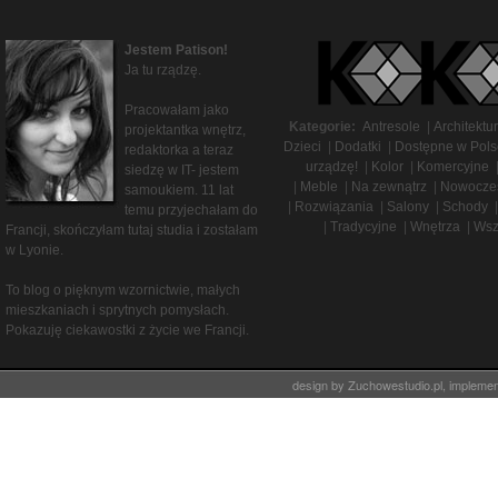
Jestem Patison!
Ja tu rządzę.
Pracowałam jako
Kategorie:
Antresole
|
Architektu
projektantka wnętrz,
Dzieci
|
Dodatki
|
Dostępne w Pols
redaktorka a teraz
urządzę!
|
Kolor
|
Komercyjne
siedzę w IT- jestem
|
Meble
|
Na zewnątrz
|
Nowocze
samoukiem. 11 lat
|
Rozwiązania
|
Salony
|
Schody
|
temu przyjechałam do
|
Tradycyjne
|
Wnętrza
|
Wsz
Francji, skończyłam tutaj studia i zostałam
w Lyonie.
To blog o pięknym wzornictwie, małych
mieszkaniach i sprytnych pomysłach.
Pokazuję ciekawostki z życie we Francji.
design by
Zuchowestudio.pl
, impleme