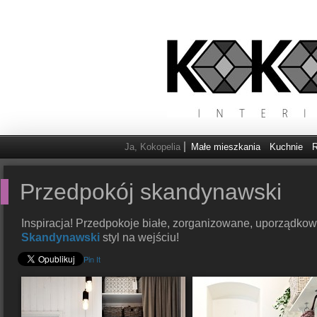
Ja, Kokopelia
Małe mieszkania
Kuchnie
R
Przedpokój skandynawski
Inspiracja! Przedpokoje białe, zorganizowane, uporządko
Skandynawski
styl na wejściu!
Pin It