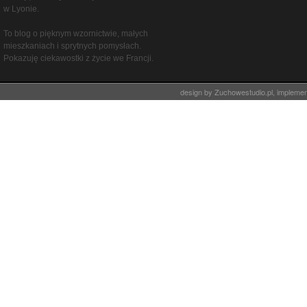
w Lyonie.
To blog o pięknym wzornictwie, małych
mieszkaniach i sprytnych pomysłach.
Pokazuję ciekawostki z życie we Francji.
design by
Zuchowestudio.pl
, impleme