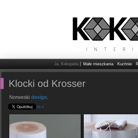
Ja, Kokopelia
Małe mieszkania
Kuchnie
R
Klocki od Krosser
Norweski
design
.
Pin It