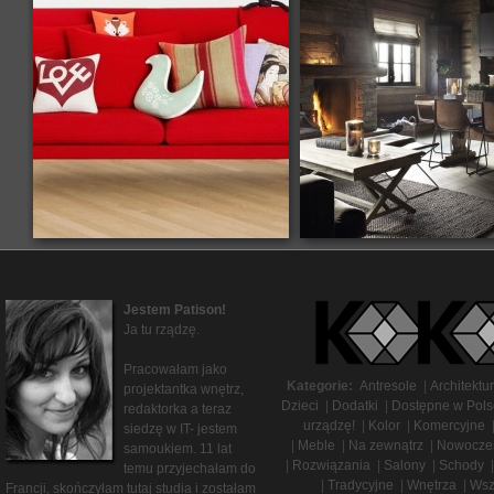
Jestem Patison!
Ja tu rządzę.
Pracowałam jako
Kategorie:
Antresole
|
Architektu
projektantka wnętrz,
Dzieci
|
Dodatki
|
Dostępne w Pols
redaktorka a teraz
urządzę!
|
Kolor
|
Komercyjne
siedzę w IT- jestem
|
Meble
|
Na zewnątrz
|
Nowocze
samoukiem. 11 lat
|
Rozwiązania
|
Salony
|
Schody
|
temu przyjechałam do
|
Tradycyjne
|
Wnętrza
|
Wsz
Francji, skończyłam tutaj studia i zostałam