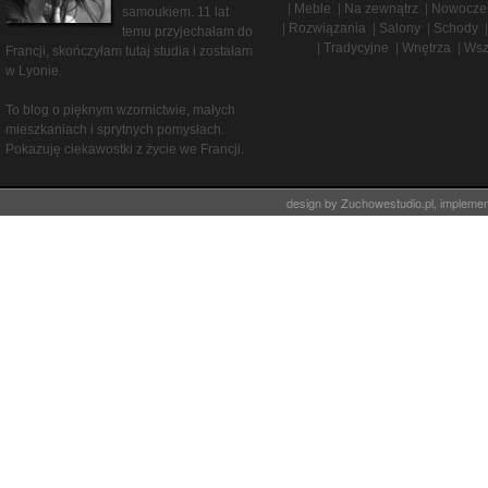
|
Meble
|
Na zewnątrz
|
Nowocze
samoukiem. 11 lat
|
Rozwiązania
|
Salony
|
Schody
|
temu przyjechałam do
|
Tradycyjne
|
Wnętrza
|
Wsz
Francji, skończyłam tutaj studia i zostałam
w Lyonie.
To blog o pięknym wzornictwie, małych
mieszkaniach i sprytnych pomysłach.
Pokazuję ciekawostki z życie we Francji.
design by
Zuchowestudio.pl
, impleme