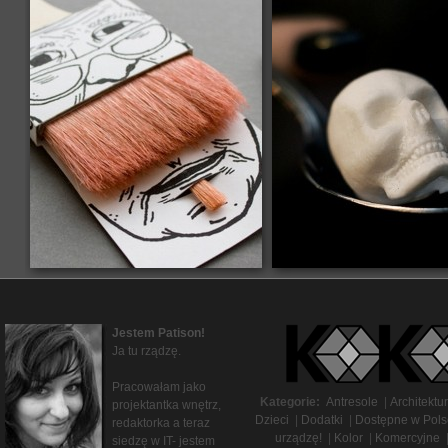
Jestem Patison!
Ja tu rządzę.
Pracowałam jako
Kategorie:
Antresole
|
Architektu
projektantka wnętrz,
Dzieci
|
Dodatki
|
Dostępne w Pols
redaktorka a teraz
urządzę!
|
Kolor
|
Komercyjne
siedzę w IT- jestem