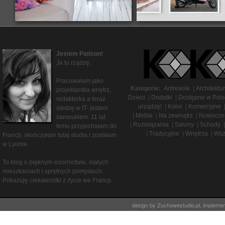
Jestem Patison!
Ja tu rządzę.
Pracowałam jako
Kategorie:
Antresole
|
Architektu
projektantka wnętrz,
Dzieci
|
Dodatki
|
Dostępne w Pols
redaktorka a teraz
urządzę!
|
Kolor
|
Komercyjne
siedzę w IT- jestem
|
Meble
|
Na zewnątrz
|
Nowocze
samoukiem. 11 lat
|
Rozwiązania
|
Salony
|
Schody
|
temu przyjechałam do
|
Tradycyjne
|
Wnętrza
|
Wsz
Francji, skończyłam tutaj studia i zostałam
w Lyonie.
To blog o pięknym wzornictwie, małych
mieszkaniach i sprytnych pomysłach.
Pokazuję ciekawostki z życie we Francji.
design by
Zuchowestudio.pl
, impleme