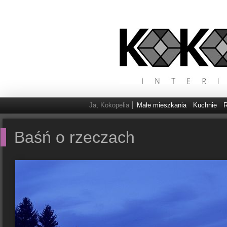
Ja, Kokopelia
Małe mieszkania
Kuchnie
R
Baśń o rzeczach