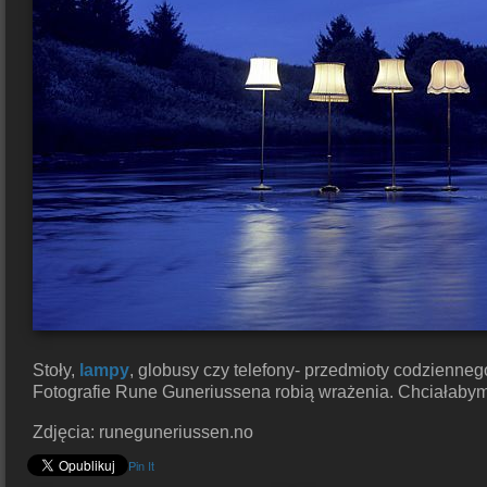
Stoły,
lampy
, globusy czy telefony- przedmioty codzienneg
Fotografie Rune Guneriussena robią wrażenia. Chciałabym 
Zdjęcia: runeguneriussen.no
Pin It