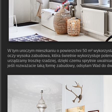
W tym uroczym mieszkaniu o powierzchni 50 m² wykorzysta
oczy wysoka zabudowa, która świetnie wykorzystuje potencj
urządzamy troszkę rzadziej, dzięki czemu sprytnie uwalnia
jeśli rozważacie taką formę zabudowy, odsyłam Wad do dw