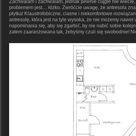
Zachwalam i zachwalam, jednak pewnie ciągle nie wiecie,
problemem jest… łóżko. Zwróćcie uwagę, że antresola znaj
płytka! Klaustrofobiczne, ciasne i niekomfortowe rozwiązan
antresolę, która jest na tyle wysoka, że nie możemy nawet
napominania się, aby się zgarbić, by nie nabić sobie kole
zatem zaaranżowana tak, żebyśmy czuli się swobodnie! Nie