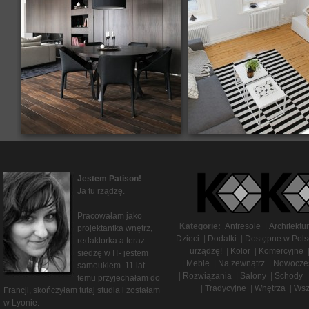
Jestem Patison!
Ja tu rządzę.
Pracowałam jako
Kategorie:
Antresole
|
Architektu
projektantka wnętrz,
Dzieci
|
Dodatki
|
Dostępne w Pols
redaktorka a teraz
urządzę!
|
Kolor
|
Komercyjne
siedzę w IT- jestem
|
Meble
|
Na zewnątrz
|
Nowocze
samoukiem. 11 lat
|
Rozwiązania
|
Salony
|
Schody
|
temu przyjechałam do
|
Tradycyjne
|
Wnętrza
|
Wsz
Francji, skończyłam tutaj studia i zostałam
w Lyonie.