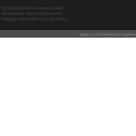
To blog o pięknym wzornictwie, małych
mieszkaniach i sprytnych pomysłach.
Pokazuję ciekawostki z życie we Francji.
design by
Zuchowestudio.pl
, impleme