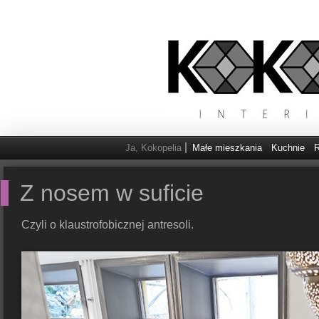
Ja, Kokopelia
Małe mieszkania
Kuchnie
R
Z nosem w suficie
Czyli o klaustrofobicznej antresoli.