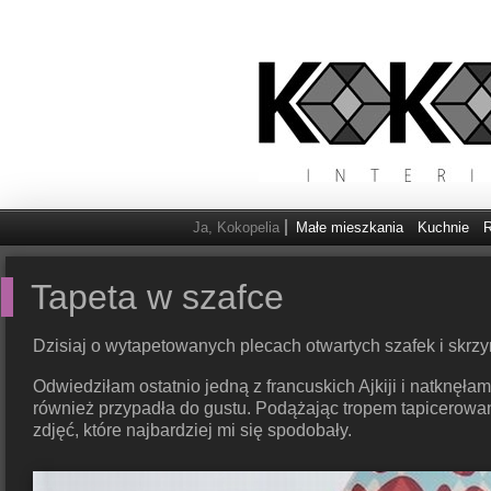
Ja, Kokopelia
Małe mieszkania
Kuchnie
R
Tapeta w szafce
Dzisiaj o wytapetowanych plecach otwartych szafek i skrz
Odwiedziłam ostatnio jedną z francuskich Ajkiji i natkn
również przypadła do gustu. Podążając tropem tapicerowan
zdjęć, które najbardziej mi się spodobały.