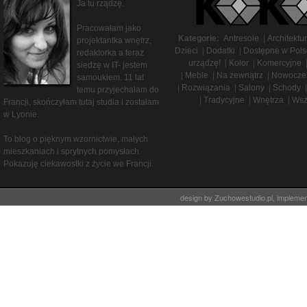
Ja tu rządzę.
Pracowałam jako
Kategorie:
Antresole
|
Architektu
projektantka wnętrz,
Dzieci
|
Dodatki
|
Dostępne w Pols
redaktorka a teraz
urządzę!
|
Kolor
|
Komercyjne
siedzę w IT- jestem
|
Meble
|
Na zewnątrz
|
Nowocze
samoukiem. 11 lat
|
Rozwiązania
|
Salony
|
Schody
|
temu przyjechałam do
|
Tradycyjne
|
Wnętrza
|
Wsz
Francji, skończyłam tutaj studia i zostałam
w Lyonie.
To blog o pięknym wzornictwie, małych
mieszkaniach i sprytnych pomysłach.
Pokazuję ciekawostki z życie we Francji.
design by
Zuchowestudio.pl
, impleme