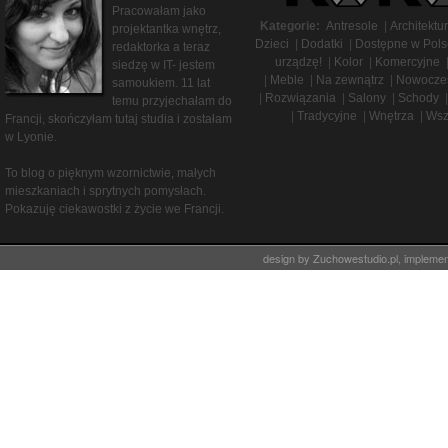
Pracowałam jako
Kategorie:
Antresole
|
Architektu
projektantka wnętrz,
Dzieci
|
Dodatki
|
Dostępne w Pols
redaktorka a teraz
urządzę!
|
Kolor
|
Komercyjne
siedzę w IT- jestem
|
Meble
|
Na zewnątrz
|
Nowocze
samoukiem. 11 lat
|
Rozwiązania
|
Salony
|
Schody
|
temu przyjechałam do
|
Tradycyjne
|
Wnętrza
|
Wsz
Francji, skończyłam tutaj studia i zostałam
w Lyonie.
To blog o pięknym wzornictwie, małych
mieszkaniach i sprytnych pomysłach.
Pokazuję ciekawostki z życie we Francji.
design by
Zuchowestudio.pl
, impleme