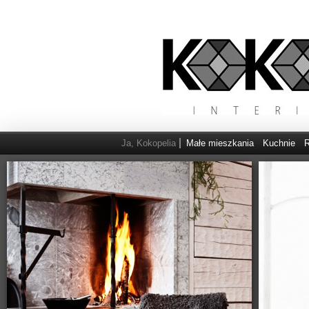
Ja, Kokopelia
Małe mieszkania
Kuchnie
R