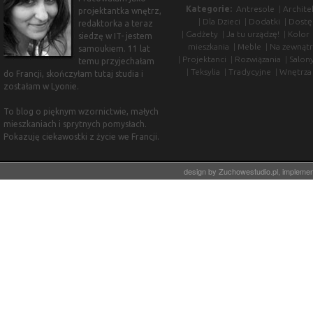
Kategorie:
Antresole
|
Archite
projektantka wnętrz,
|
Dla Dzieci
|
Dodatki
|
Dostę
redaktorka a teraz
|
Gadżety
|
Ja tu urządzę!
|
Kolor
siedzę w IT- jestem
mieszkania
|
Meble
|
Na zewnątr
samoukiem. 11 lat
|
Projektanci
|
Rozwiązania
|
Salon
temu przyjechałam
|
Teksylia
|
Tradycyjne
|
Wnętrza
do Francji, skończyłam tutaj studia i
zostałam w Lyonie.
To blog o pięknym wzornictwie, małych
mieszkaniach i sprytnych pomysłach.
Pokazuję ciekawostki z życie we Francji.
design by
Zuchowestudio.pl
, impleme